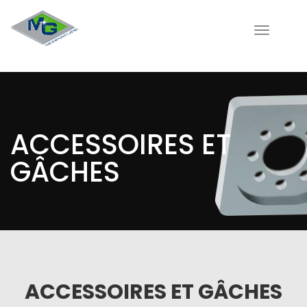
Toggle
navigati
ACCESSOIRES ET
GÂCHES
ACCESSOIRES ET GÂCHES