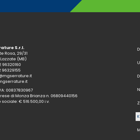
ature S.r.l.
D
te Rosa, 29/31
 Lazzate (MB)
U
2 96320160
2 96329155
@mgserrature.it
gserrature.it
IVA: 00837830967
rese di Monza Brianza n. 06809440156
 sociale: € 516.500,00 i.v.
Z
K
M