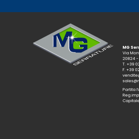
MG Serr
Via Mon
20824 -
T.
+39 0
F. +39 0
vendite
sales@m
Partita 
Reg.imp
Capitale