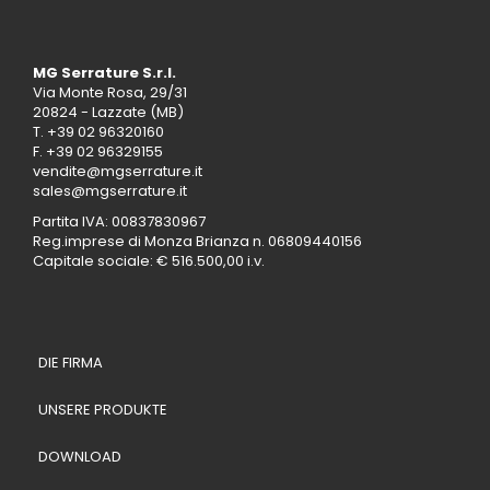
MG Serrature S.r.l.
Via Monte Rosa, 29/31
20824 - Lazzate (MB)
T.
+39 02 96320160
F. +39 02 96329155
vendite@mgserrature.it
sales@mgserrature.it
Partita IVA: 00837830967
Reg.imprese di Monza Brianza n. 06809440156
Capitale sociale: € 516.500,00 i.v.
DIE FIRMA
UNSERE PRODUKTE
DOWNLOAD