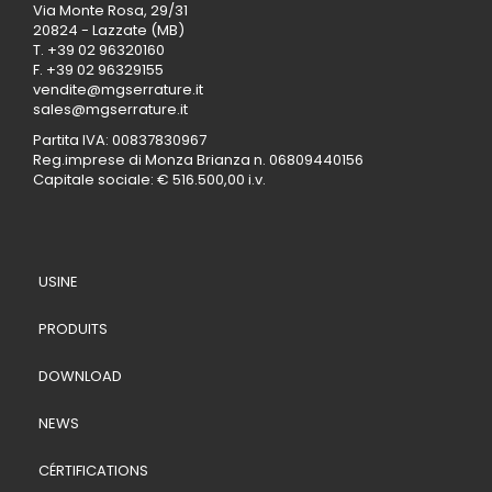
Via Monte Rosa, 29/31
20824 - Lazzate (MB)
T.
+39 02 96320160
F. +39 02 96329155
vendite@mgserrature.it
sales@mgserrature.it
Partita IVA: 00837830967
Reg.imprese di Monza Brianza n. 06809440156
Capitale sociale: € 516.500,00 i.v.
USINE
PRODUITS
DOWNLOAD
NEWS
CÉRTIFICATIONS